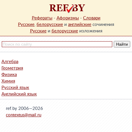
Рефераты
-
Афоризмы
-
Словари
Русские
,
белорусские
и
английские
сочинения
Русские
и
белорусские
изложения
Алгебра
Геометрия
Физика
Химия
Русский язык
Английский язык
ref.by 2006—2026
contextus@mail.ru